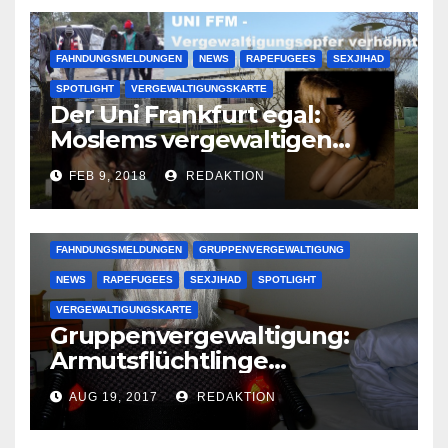
FAHNDUNGSMELDUNGEN
NEWS
RAPEFUGEES
SEXJIHAD
SPOTLIGHT
VERGEWALTIGUNGSKARTE
Der Uni Frankfurt egal:
Moslems vergewaltigen
deutsche Studentinnen auf
FEB 9, 2018
REDAKTION
Uni-Campus
FAHNDUNGSMELDUNGEN
GRUPPENVERGEWALTIGUNG
NEWS
RAPEFUGEES
SEXJIHAD
SPOTLIGHT
VERGEWALTIGUNGSKARTE
Gruppenvergewaltigung:
Armutsflüchtlinge
vergewaltigen bettlägerige
AUG 19, 2017
REDAKTION
Oma im Schlaf
krankenhausreif