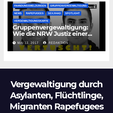
FAHNDUNGSMELDUNGEN
GRUPPENVERGEWALTIGUNG
NEWS
RAPEFUGEES
SEXJIHAD
SPOTLIGHT
VERGEWALTIGUNGSKARTE
Gruppenvergewaltigung:
Wie die NRW Justiz einer
Lokalzeitung verbietet diese
MAI 12, 2017
REDAKTION
Bilder zu veröffentlichen
Vergewaltigung durch
Asylanten, Flüchtlinge,
Migranten Rapefugees