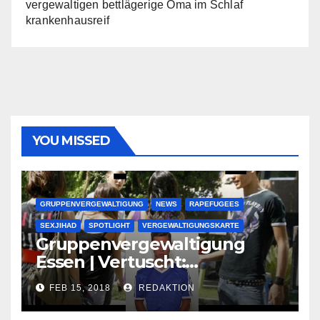
vergewaltigen bettlägerige Oma im Schlaf
krankenhausreif
YOU MISSED
GRUPPENVERGEWALTIGUNG
NEWS
RAPEFUGEES
SEXJIHAD
SPOTLIGHT
VERGEWALTIGUNGSKARTE
Gruppenvergewaltigung
Essen | Vertuscht:
Lauenburger Gang ist ein
FEB 15, 2018
REDAKTION
großer Muslimclan