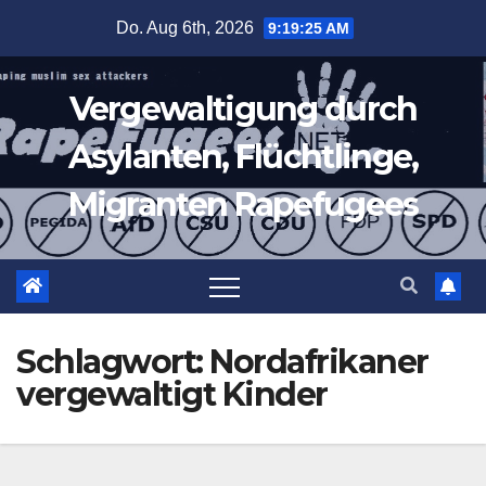
Zum
Do. Aug 6th, 2026
9:19:27 AM
Inhalt
springen
Vergewaltigung durch
Asylanten, Flüchtlinge,
Migranten Rapefugees
Schlagwort:
Nordafrikaner
vergewaltigt Kinder