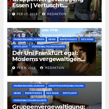
Essen | Vertuscht:
Lauenburger Gang ist ein
FEB 15, 2018
REDAKTION
großer Muslimclan
FAHNDUNGSMELDUNGEN
NEWS
RAPEFUGEES
SEXJIHAD
SPOTLIGHT
VERGEWALTIGUNGSKARTE
Der Uni Frankfurt egal:
Moslems vergewaltigen
deutsche Studentinnen auf
FEB 9, 2018
REDAKTION
Uni-Campus
FAHNDUNGSMELDUNGEN
GRUPPENVERGEWALTIGUNG
NEWS
RAPEFUGEES
SEXJIHAD
SPOTLIGHT
VERGEWALTIGUNGSKARTE
Gruppenvergewaltigung: