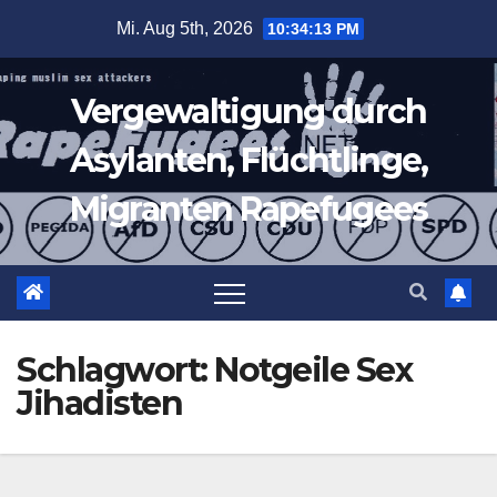
Zum
Mi. Aug 5th, 2026
10:34:13 PM
Inhalt
springen
Vergewaltigung durch
Asylanten, Flüchtlinge,
Migranten Rapefugees
Schlagwort:
Notgeile Sex
Jihadisten