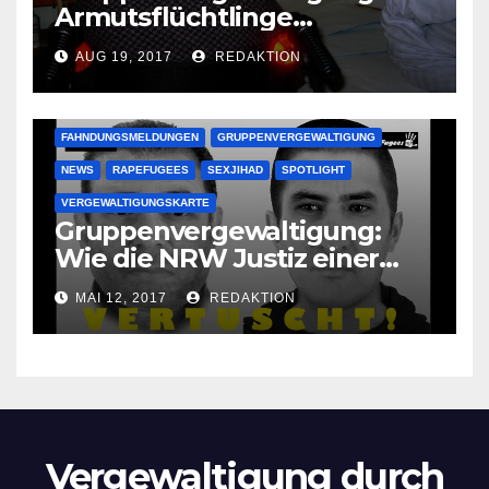
Armutsflüchtlinge
vergewaltigen bettlägerige
AUG 19, 2017
REDAKTION
Oma im Schlaf
krankenhausreif
FAHNDUNGSMELDUNGEN
GRUPPENVERGEWALTIGUNG
NEWS
RAPEFUGEES
SEXJIHAD
SPOTLIGHT
VERGEWALTIGUNGSKARTE
Gruppenvergewaltigung:
Wie die NRW Justiz einer
Lokalzeitung verbietet diese
MAI 12, 2017
REDAKTION
Bilder zu veröffentlichen
Vergewaltigung durch