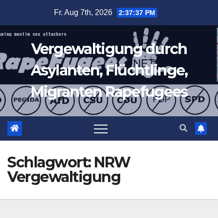
Zum
Fr. Aug 7th, 2026
2:37:38 PM
Inhalt
springen
Vergewaltigung durch
Asylanten, Flüchtlinge,
Migranten Rapefugees
Schlagwort:
NRW
Vergewaltigung