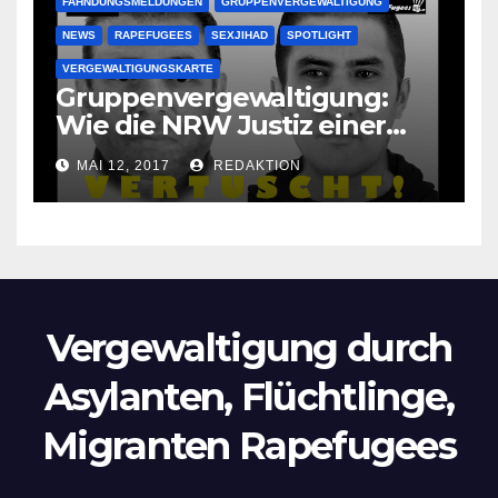
FAHNDUNGSMELDUNGEN
GRUPPENVERGEWALTIGUNG
NEWS
RAPEFUGEES
SEXJIHAD
SPOTLIGHT
VERGEWALTIGUNGSKARTE
Gruppenvergewaltigung:
Wie die NRW Justiz einer
Lokalzeitung verbietet diese
MAI 12, 2017
REDAKTION
Bilder zu veröffentlichen
Vergewaltigung durch
Asylanten, Flüchtlinge,
Migranten Rapefugees