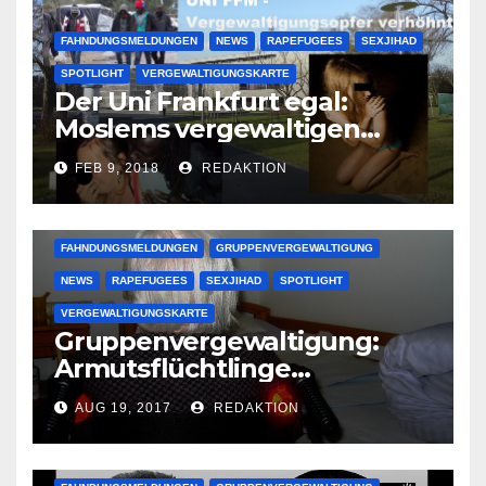
FAHNDUNGSMELDUNGEN
NEWS
RAPEFUGEES
SEXJIHAD
SPOTLIGHT
VERGEWALTIGUNGSKARTE
Der Uni Frankfurt egal:
Moslems vergewaltigen
deutsche Studentinnen auf
FEB 9, 2018
REDAKTION
Uni-Campus
FAHNDUNGSMELDUNGEN
GRUPPENVERGEWALTIGUNG
NEWS
RAPEFUGEES
SEXJIHAD
SPOTLIGHT
VERGEWALTIGUNGSKARTE
Gruppenvergewaltigung:
Armutsflüchtlinge
vergewaltigen bettlägerige
AUG 19, 2017
REDAKTION
Oma im Schlaf
krankenhausreif