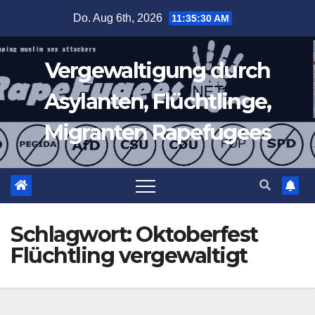
Zum
Do. Aug 6th, 2026
11:35:30 AM
Inhalt
springen
Vergewaltigung durch
Asylanten, Flüchtlinge,
Migranten Rapefugees
Schlagwort:
Oktoberfest
Flüchtling vergewaltigt