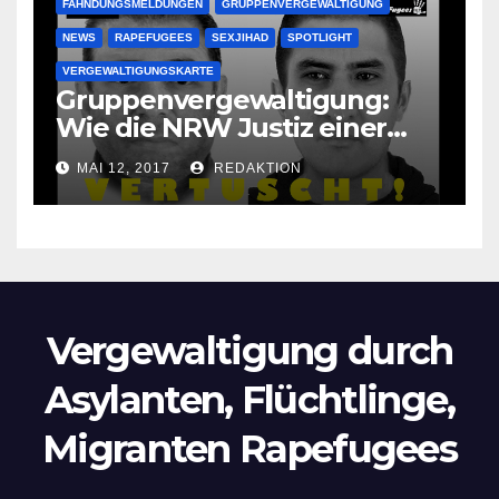
FAHNDUNGSMELDUNGEN
GRUPPENVERGEWALTIGUNG
NEWS
RAPEFUGEES
SEXJIHAD
SPOTLIGHT
VERGEWALTIGUNGSKARTE
Gruppenvergewaltigung:
Wie die NRW Justiz einer
Lokalzeitung verbietet diese
MAI 12, 2017
REDAKTION
Bilder zu veröffentlichen
Vergewaltigung durch
Asylanten, Flüchtlinge,
Migranten Rapefugees