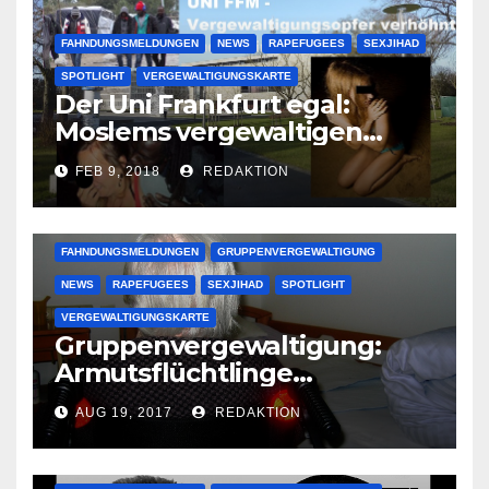
FAHNDUNGSMELDUNGEN
NEWS
RAPEFUGEES
SEXJIHAD
SPOTLIGHT
VERGEWALTIGUNGSKARTE
Der Uni Frankfurt egal:
Moslems vergewaltigen
deutsche Studentinnen auf
FEB 9, 2018
REDAKTION
Uni-Campus
FAHNDUNGSMELDUNGEN
GRUPPENVERGEWALTIGUNG
NEWS
RAPEFUGEES
SEXJIHAD
SPOTLIGHT
VERGEWALTIGUNGSKARTE
Gruppenvergewaltigung:
Armutsflüchtlinge
vergewaltigen bettlägerige
AUG 19, 2017
REDAKTION
Oma im Schlaf
krankenhausreif