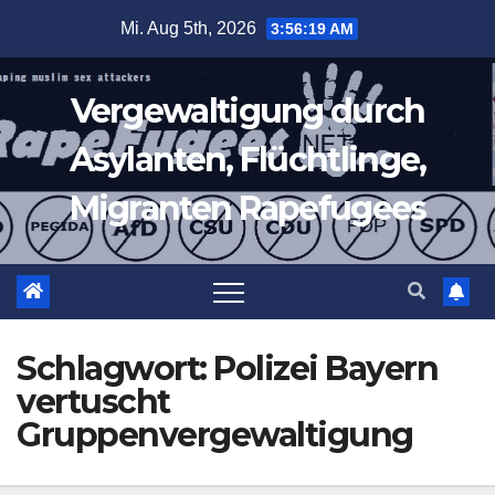
Zum
Mi. Aug 5th, 2026
3:56:20 AM
Inhalt
springen
Vergewaltigung durch
Asylanten, Flüchtlinge,
Migranten Rapefugees
Schlagwort:
Polizei Bayern
vertuscht
Gruppenvergewaltigung