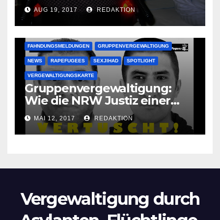
vergewaltigen bettlägerige
AUG 19, 2017
REDAKTION
Oma im Schlaf
krankenhausreif
FAHNDUNGSMELDUNGEN
GRUPPENVERGEWALTIGUNG
NEWS
RAPEFUGEES
SEXJIHAD
SPOTLIGHT
VERGEWALTIGUNGSKARTE
Gruppenvergewaltigung:
Wie die NRW Justiz einer
Lokalzeitung verbietet diese
MAI 12, 2017
REDAKTION
Bilder zu veröffentlichen
Vergewaltigung durch