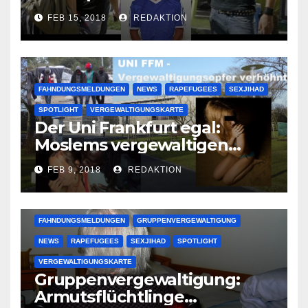
Lauenburger Gang ist ein
FEB 15, 2018
REDAKTION
großer Muslimclan
FAHNDUNGSMELDUNGEN
NEWS
RAPEFUGEES
SEXJIHAD
SPOTLIGHT
VERGEWALTIGUNGSKARTE
Der Uni Frankfurt egal:
Moslems vergewaltigen
deutsche Studentinnen auf
FEB 9, 2018
REDAKTION
Uni-Campus
FAHNDUNGSMELDUNGEN
GRUPPENVERGEWALTIGUNG
NEWS
RAPEFUGEES
SEXJIHAD
SPOTLIGHT
VERGEWALTIGUNGSKARTE
Gruppenvergewaltigung:
Armutsflüchtlinge