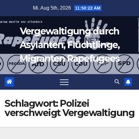
Zum
Mi. Aug 5th, 2026
11:50:23 AM
Inhalt
springen
Vergewaltigung durch
Asylanten, Flüchtlinge,
Migranten Rapefugees
Schlagwort:
Polizei
verschweigt Vergewaltigung