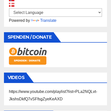
Powered by
Translate
SPENDEN / DONATE
VIDEOS
https://www.youtube.com/playlist?list=PLa2NQLvt-
JkshsDkfQ7vSFfsgZyeKeAXD