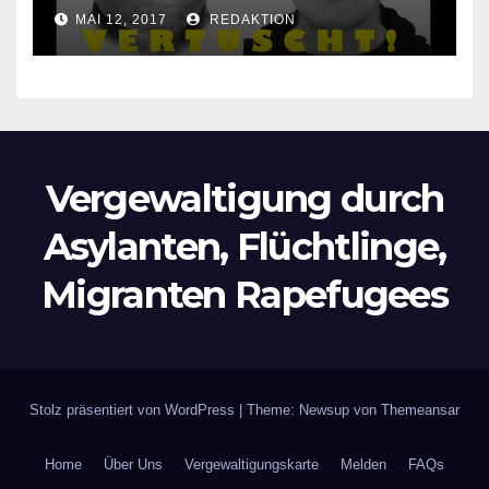
Lokalzeitung verbietet diese
MAI 12, 2017
REDAKTION
Bilder zu veröffentlichen
Vergewaltigung durch
Asylanten, Flüchtlinge,
Migranten Rapefugees
Stolz präsentiert von WordPress
|
Theme: Newsup von
Themeansar
Home
Über Uns
Vergewaltigungskarte
Melden
FAQs