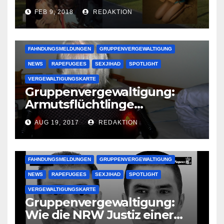
deutsche Studentinnen auf
FEB 9, 2018
REDAKTION
Uni-Campus
FAHNDUNGSMELDUNGEN
GRUPPENVERGEWALTIGUNG
NEWS
RAPEFUGEES
SEXJIHAD
SPOTLIGHT
VERGEWALTIGUNGSKARTE
Gruppenvergewaltigung:
Armutsflüchtlinge
vergewaltigen bettlägerige
AUG 19, 2017
REDAKTION
Oma im Schlaf
krankenhausreif
FAHNDUNGSMELDUNGEN
GRUPPENVERGEWALTIGUNG
NEWS
RAPEFUGEES
SEXJIHAD
SPOTLIGHT
VERGEWALTIGUNGSKARTE
Gruppenvergewaltigung:
Wie die NRW Justiz einer