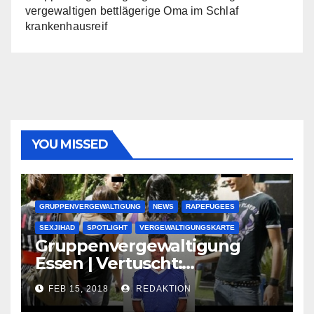
vergewaltigen bettlägerige Oma im Schlaf
krankenhausreif
YOU MISSED
GRUPPENVERGEWALTIGUNG
NEWS
RAPEFUGEES
SEXJIHAD
SPOTLIGHT
VERGEWALTIGUNGSKARTE
Gruppenvergewaltigung
Essen | Vertuscht:
Lauenburger Gang ist ein
FEB 15, 2018
REDAKTION
großer Muslimclan