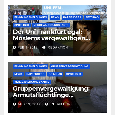
FAHNDUNGSMELDUNGEN
NEWS
RAPEFUGEES
SEXJIHAD
SPOTLIGHT
VERGEWALTIGUNGSKARTE
Der Uni Frankfurt egal:
Moslems vergewaltigen
deutsche Studentinnen auf
FEB 9, 2018
REDAKTION
Uni-Campus
FAHNDUNGSMELDUNGEN
GRUPPENVERGEWALTIGUNG
NEWS
RAPEFUGEES
SEXJIHAD
SPOTLIGHT
VERGEWALTIGUNGSKARTE
Gruppenvergewaltigung:
Armutsflüchtlinge
vergewaltigen bettlägerige
AUG 19, 2017
REDAKTION
Oma im Schlaf
krankenhausreif