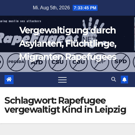
Zum
Mi. Aug 5th, 2026
7:33:46 PM
Inhalt
springen
Vergewaltigung durch
Asylanten, Flüchtlinge,
Migranten Rapefugees
Schlagwort:
Rapefugee
vergewaltigt Kind in Leipzig