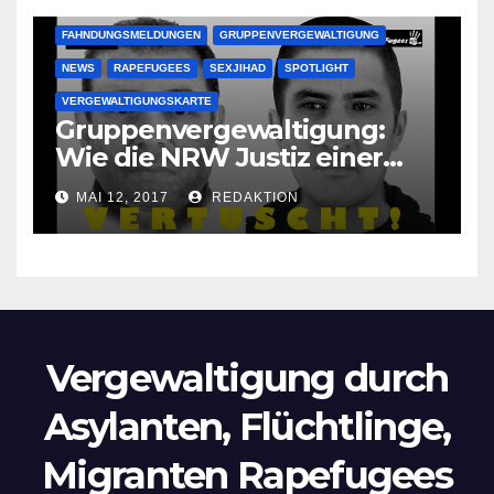
FAHNDUNGSMELDUNGEN
GRUPPENVERGEWALTIGUNG
NEWS
RAPEFUGEES
SEXJIHAD
SPOTLIGHT
VERGEWALTIGUNGSKARTE
Gruppenvergewaltigung:
Wie die NRW Justiz einer
Lokalzeitung verbietet diese
MAI 12, 2017
REDAKTION
Bilder zu veröffentlichen
Vergewaltigung durch
Asylanten, Flüchtlinge,
Migranten Rapefugees