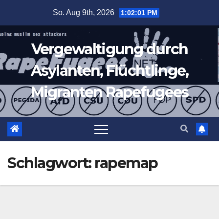
Zum
So. Aug 9th, 2026
1:02:02 PM
Inhalt
springen
Vergewaltigung durch
Asylanten, Flüchtlinge,
Migranten Rapefugees
Schlagwort:
rapemap