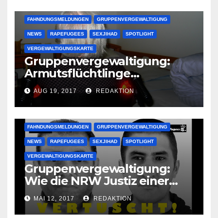
FAHNDUNGSMELDUNGEN
GRUPPENVERGEWALTIGUNG
NEWS
RAPEFUGEES
SEXJIHAD
SPOTLIGHT
VERGEWALTIGUNGSKARTE
Gruppenvergewaltigung:
Armutsflüchtlinge
vergewaltigen bettlägerige
AUG 19, 2017
REDAKTION
Oma im Schlaf
krankenhausreif
FAHNDUNGSMELDUNGEN
GRUPPENVERGEWALTIGUNG
NEWS
RAPEFUGEES
SEXJIHAD
SPOTLIGHT
VERGEWALTIGUNGSKARTE
Gruppenvergewaltigung:
Wie die NRW Justiz einer
Lokalzeitung verbietet diese
MAI 12, 2017
REDAKTION
Bilder zu veröffentlichen