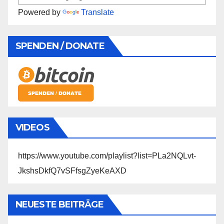
Powered by
Translate
SPENDEN / DONATE
VIDEOS
https://www.youtube.com/playlist?list=PLa2NQLvt-
JkshsDkfQ7vSFfsgZyeKeAXD
NEUESTE BEITRÄGE