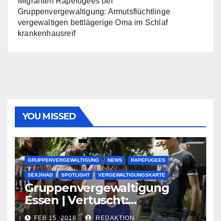
Migranten Rapefugees
bei
Gruppenvergewaltigung: Armutsflüchtlinge
vergewaltigen bettlägerige Oma im Schlaf
krankenhausreif
YOU MISSED
GRUPPENVERGEWALTIGUNG
NEWS
RAPEFUGEES
SEXJIHAD
SPOTLIGHT
VERGEWALTIGUNGSKARTE
Gruppenvergewaltigung
Essen | Vertuscht:
Lauenburger Gang ist ein
FEB 15, 2018
REDAKTION