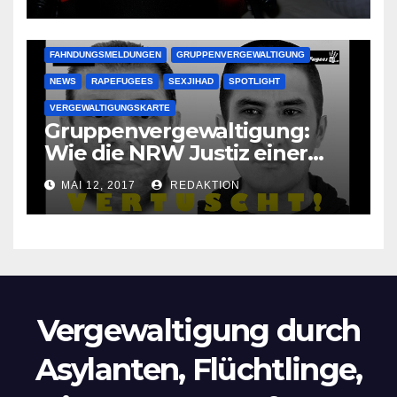
Oma im Schlaf
krankenhausreif
FAHNDUNGSMELDUNGEN
GRUPPENVERGEWALTIGUNG
NEWS
RAPEFUGEES
SEXJIHAD
SPOTLIGHT
VERGEWALTIGUNGSKARTE
Gruppenvergewaltigung:
Wie die NRW Justiz einer
Lokalzeitung verbietet diese
MAI 12, 2017
REDAKTION
Bilder zu veröffentlichen
Vergewaltigung durch
Asylanten, Flüchtlinge,