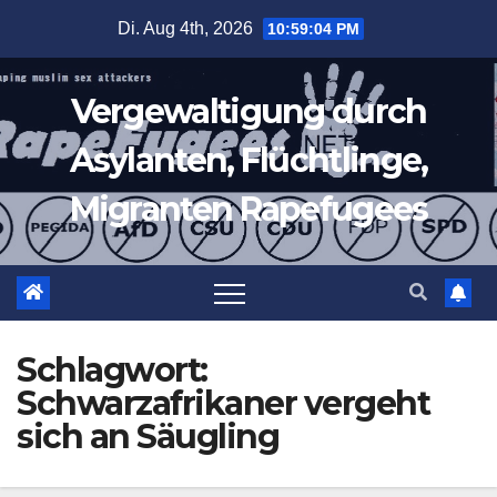
Zum
Di. Aug 4th, 2026
10:59:05 PM
Inhalt
springen
Vergewaltigung durch
Asylanten, Flüchtlinge,
Migranten Rapefugees
Schlagwort:
Schwarzafrikaner vergeht
sich an Säugling