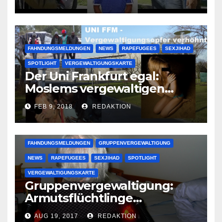
großer Muslimclan
FAHNDUNGSMELDUNGEN
NEWS
RAPEFUGEES
SEXJIHAD
SPOTLIGHT
VERGEWALTIGUNGSKARTE
Der Uni Frankfurt egal:
Moslems vergewaltigen
deutsche Studentinnen auf
FEB 9, 2018
REDAKTION
Uni-Campus
FAHNDUNGSMELDUNGEN
GRUPPENVERGEWALTIGUNG
NEWS
RAPEFUGEES
SEXJIHAD
SPOTLIGHT
VERGEWALTIGUNGSKARTE
Gruppenvergewaltigung:
Armutsflüchtlinge
vergewaltigen bettlägerige
AUG 19, 2017
REDAKTION