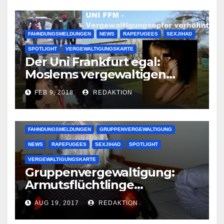
FAHNDUNGSMELDUNGEN
NEWS
RAPEFUGEES
SEXJIHAD
SPOTLIGHT
VERGEWALTIGUNGSKARTE
Der Uni Frankfurt egal:
Moslems vergewaltigen
deutsche Studentinnen auf
FEB 9, 2018
REDAKTION
Uni-Campus
FAHNDUNGSMELDUNGEN
GRUPPENVERGEWALTIGUNG
NEWS
RAPEFUGEES
SEXJIHAD
SPOTLIGHT
VERGEWALTIGUNGSKARTE
Gruppenvergewaltigung:
Armutsflüchtlinge
vergewaltigen bettlägerige
AUG 19, 2017
REDAKTION
Oma im Schlaf
krankenhausreif