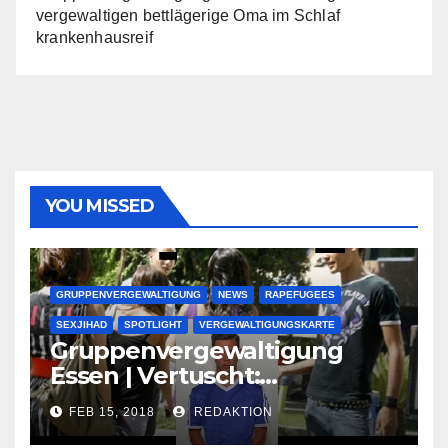
vergewaltigen bettlägerige Oma im Schlaf
krankenhausreif
YOU MISSED
GRUPPENVERGEWALTIGUNG
NEWS
RAPEFUGEES
SEXJIHAD
SPOTLIGHT
VERGEWALTIGUNGSKARTE
Gruppenvergewaltigung
Essen | Vertuscht:
Lauenburger Gang ist ein
FEB 15, 2018
REDAKTION
großer Muslimclan