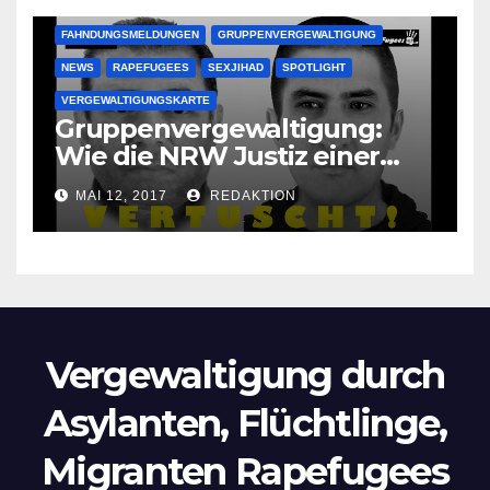
FAHNDUNGSMELDUNGEN
GRUPPENVERGEWALTIGUNG
NEWS
RAPEFUGEES
SEXJIHAD
SPOTLIGHT
VERGEWALTIGUNGSKARTE
Gruppenvergewaltigung:
Wie die NRW Justiz einer
Lokalzeitung verbietet diese
MAI 12, 2017
REDAKTION
Bilder zu veröffentlichen
Vergewaltigung durch
Asylanten, Flüchtlinge,
Migranten Rapefugees