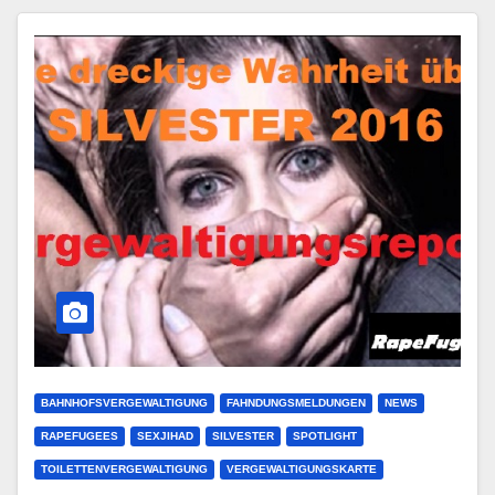
BAHNHOFSVERGEWALTIGUNG
FAHNDUNGSMELDUNGEN
NEWS
RAPEFUGEES
SEXJIHAD
SILVESTER
SPOTLIGHT
TOILETTENVERGEWALTIGUNG
VERGEWALTIGUNGSKARTE