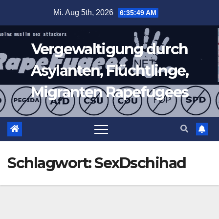
Zum
Mi. Aug 5th, 2026
6:35:49 AM
Inhalt
springen
Vergewaltigung durch
Asylanten, Flüchtlinge,
Migranten Rapefugees
Schlagwort:
SexDschihad