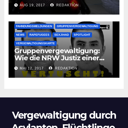
vergewaltigen bettlägerige
AUG 19, 2017
REDAKTION
Oma im Schlaf
krankenhausreif
FAHNDUNGSMELDUNGEN
GRUPPENVERGEWALTIGUNG
NEWS
RAPEFUGEES
SEXJIHAD
SPOTLIGHT
VERGEWALTIGUNGSKARTE
Gruppenvergewaltigung:
Wie die NRW Justiz einer
Lokalzeitung verbietet diese
MAI 12, 2017
REDAKTION
Bilder zu veröffentlichen
Vergewaltigung durch
Asylanten, Flüchtlinge,