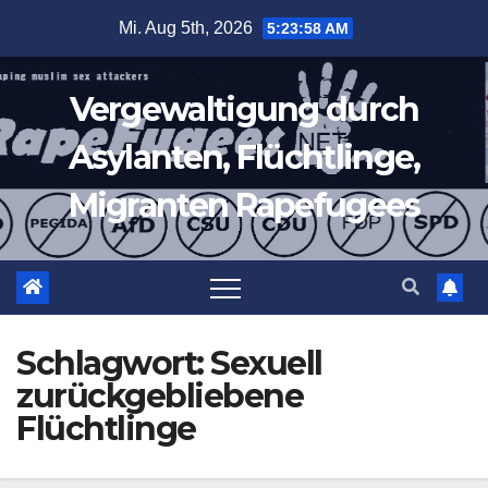
Zum
Mi. Aug 5th, 2026
5:23:58 AM
Inhalt
springen
Vergewaltigung durch
Asylanten, Flüchtlinge,
Migranten Rapefugees
Schlagwort:
Sexuell
zurückgebliebene
Flüchtlinge