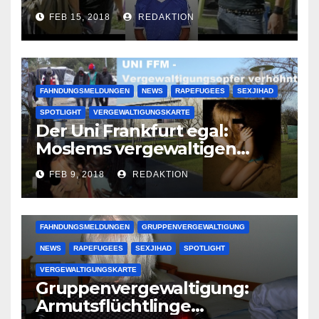
Lauenburger Gang ist ein
FEB 15, 2018
REDAKTION
großer Muslimclan
FAHNDUNGSMELDUNGEN
NEWS
RAPEFUGEES
SEXJIHAD
SPOTLIGHT
VERGEWALTIGUNGSKARTE
Der Uni Frankfurt egal:
Moslems vergewaltigen
deutsche Studentinnen auf
FEB 9, 2018
REDAKTION
Uni-Campus
FAHNDUNGSMELDUNGEN
GRUPPENVERGEWALTIGUNG
NEWS
RAPEFUGEES
SEXJIHAD
SPOTLIGHT
VERGEWALTIGUNGSKARTE
Gruppenvergewaltigung:
Armutsflüchtlinge