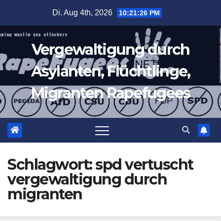
Zum
Di. Aug 4th, 2026
10:21:26 PM
Inhalt
springen
Vergewaltigung durch
Asylanten, Flüchtlinge,
Migranten Rapefugees
Schlagwort:
spd vertuscht
vergewaltigung durch
migranten