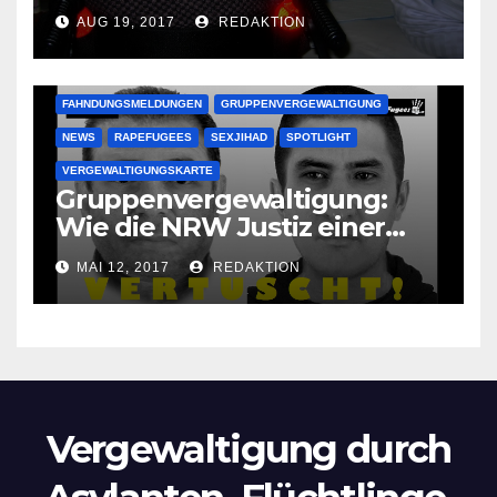
vergewaltigen bettlägerige
AUG 19, 2017
REDAKTION
Oma im Schlaf
krankenhausreif
FAHNDUNGSMELDUNGEN
GRUPPENVERGEWALTIGUNG
NEWS
RAPEFUGEES
SEXJIHAD
SPOTLIGHT
VERGEWALTIGUNGSKARTE
Gruppenvergewaltigung:
Wie die NRW Justiz einer
Lokalzeitung verbietet diese
MAI 12, 2017
REDAKTION
Bilder zu veröffentlichen
Vergewaltigung durch