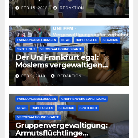
Lauenburger Gang ist ein
FEB 15, 2018
REDAKTION
großer Muslimclan
FAHNDUNGSMELDUNGEN
NEWS
RAPEFUGEES
SEXJIHAD
SPOTLIGHT
VERGEWALTIGUNGSKARTE
Der Uni Frankfurt egal:
Moslems vergewaltigen
deutsche Studentinnen auf
FEB 9, 2018
REDAKTION
Uni-Campus
FAHNDUNGSMELDUNGEN
GRUPPENVERGEWALTIGUNG
NEWS
RAPEFUGEES
SEXJIHAD
SPOTLIGHT
VERGEWALTIGUNGSKARTE
Gruppenvergewaltigung:
Armutsflüchtlinge