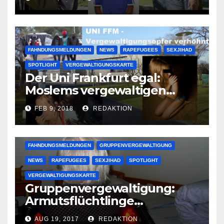
großer Muslimclan
FAHNDUNGSMELDUNGEN
NEWS
RAPEFUGEES
SEXJIHAD
SPOTLIGHT
VERGEWALTIGUNGSKARTE
Der Uni Frankfurt egal:
Moslems vergewaltigen
deutsche Studentinnen auf
FEB 9, 2018
REDAKTION
Uni-Campus
FAHNDUNGSMELDUNGEN
GRUPPENVERGEWALTIGUNG
NEWS
RAPEFUGEES
SEXJIHAD
SPOTLIGHT
VERGEWALTIGUNGSKARTE
Gruppenvergewaltigung:
Armutsflüchtlinge
vergewaltigen bettlägerige
AUG 19, 2017
REDAKTION