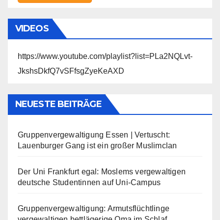
VIDEOS
https://www.youtube.com/playlist?list=PLa2NQLvt-
JkshsDkfQ7vSFfsgZyeKeAXD
NEUESTE BEITRÄGE
Gruppenvergewaltigung Essen | Vertuscht:
Lauenburger Gang ist ein großer Muslimclan
Der Uni Frankfurt egal: Moslems vergewaltigen
deutsche Studentinnen auf Uni-Campus
Gruppenvergewaltigung: Armutsflüchtlinge
vergewaltigen bettlägerige Oma im Schlaf