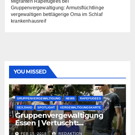
Migranten Rapefugees
bei
Gruppenvergewaltigung: Armutsflüchtlinge
vergewaltigen bettlägerige Oma im Schlaf
krankenhausreif
YOU MISSED
GRUPPENVERGEWALTIGUNG
NEWS
RAPEFUGEES
SEXJIHAD
SPOTLIGHT
VERGEWALTIGUNGSKARTE
Gruppenvergewaltigung
Essen | Vertuscht:
Lauenburger Gang ist ein
FEB 15, 2018
REDAKTION