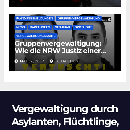
Oma im Schlaf
krankenhausreif
FAHNDUNGSMELDUNGEN
GRUPPENVERGEWALTIGUNG
NEWS
RAPEFUGEES
SEXJIHAD
SPOTLIGHT
VERGEWALTIGUNGSKARTE
Gruppenvergewaltigung:
Wie die NRW Justiz einer
Lokalzeitung verbietet diese
MAI 12, 2017
REDAKTION
Bilder zu veröffentlichen
Vergewaltigung durch
Asylanten, Flüchtlinge,