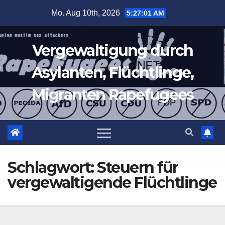
Zum
Mo. Aug 10th, 2026
5:27:02 AM
Inhalt
springen
Vergewaltigung durch
Asylanten, Flüchtlinge,
Migranten Rapefugees
Schlagwort:
Steuern für
vergewaltigende Flüchtlinge