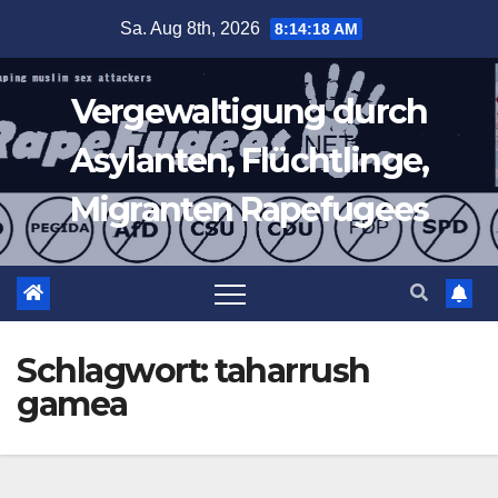
Zum
Sa. Aug 8th, 2026
8:14:19 AM
Inhalt
springen
Vergewaltigung durch
Asylanten, Flüchtlinge,
Migranten Rapefugees
Schlagwort:
taharrush
gamea