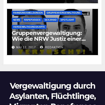
krankenhausreif
FAHNDUNGSMELDUNGEN
GRUPPENVERGEWALTIGUNG
NEWS
RAPEFUGEES
SEXJIHAD
SPOTLIGHT
VERGEWALTIGUNGSKARTE
Gruppenvergewaltigung:
Wie die NRW Justiz einer
Lokalzeitung verbietet diese
MAI 12, 2017
REDAKTION
Bilder zu veröffentlichen
Vergewaltigung durch
Asylanten, Flüchtlinge,