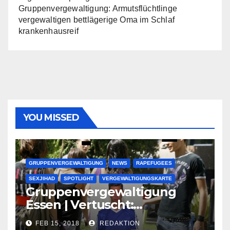
Gruppenvergewaltigung: Armutsflüchtlinge
vergewaltigen bettlägerige Oma im Schlaf
krankenhausreif
YOU MISSED
GRUPPENVERGEWALTIGUNG
NEWS
RAPEFUGEES
SEXJIHAD
SPOTLIGHT
VERGEWALTIGUNGSKARTE
Gruppenvergewaltigung
Essen | Vertuscht:
Lauenburger Gang ist ein
FEB 15, 2018
REDAKTION