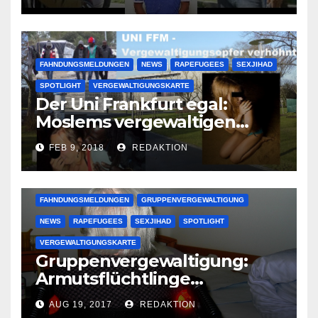
großer Muslimclan
FAHNDUNGSMELDUNGEN
NEWS
RAPEFUGEES
SEXJIHAD
SPOTLIGHT
VERGEWALTIGUNGSKARTE
Der Uni Frankfurt egal:
Moslems vergewaltigen
deutsche Studentinnen auf
FEB 9, 2018
REDAKTION
Uni-Campus
FAHNDUNGSMELDUNGEN
GRUPPENVERGEWALTIGUNG
NEWS
RAPEFUGEES
SEXJIHAD
SPOTLIGHT
VERGEWALTIGUNGSKARTE
Gruppenvergewaltigung:
Armutsflüchtlinge
vergewaltigen bettlägerige
AUG 19, 2017
REDAKTION
Oma im Schlaf