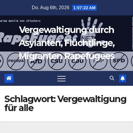
Zum
Do. Aug 6th, 2026
1:07:23 AM
Inhalt
springen
Vergewaltigung durch
Asylanten, Flüchtlinge,
Migranten Rapefugees
Schlagwort:
Vergewaltigung
für alle