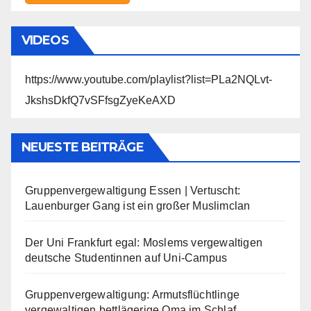
VIDEOS
https://www.youtube.com/playlist?list=PLa2NQLvt-
JkshsDkfQ7vSFfsgZyeKeAXD
NEUESTE BEITRÄGE
Gruppenvergewaltigung Essen | Vertuscht:
Lauenburger Gang ist ein großer Muslimclan
Der Uni Frankfurt egal: Moslems vergewaltigen
deutsche Studentinnen auf Uni-Campus
Gruppenvergewaltigung: Armutsflüchtlinge
vergewaltigen bettlägerige Oma im Schlaf