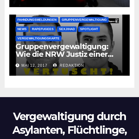
Oma im Schlaf
krankenhausreif
FAHNDUNGSMELDUNGEN
GRUPPENVERGEWALTIGUNG
NEWS
RAPEFUGEES
SEXJIHAD
SPOTLIGHT
VERGEWALTIGUNGSKARTE
Gruppenvergewaltigung:
Wie die NRW Justiz einer
Lokalzeitung verbietet diese
MAI 12, 2017
REDAKTION
Bilder zu veröffentlichen
Vergewaltigung durch
Asylanten, Flüchtlinge,