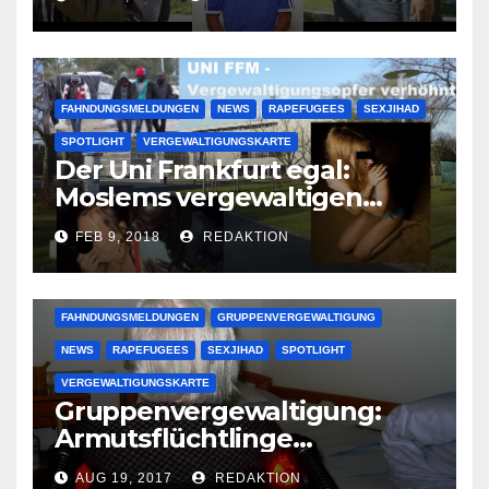
großer Muslimclan
FAHNDUNGSMELDUNGEN
NEWS
RAPEFUGEES
SEXJIHAD
SPOTLIGHT
VERGEWALTIGUNGSKARTE
Der Uni Frankfurt egal:
Moslems vergewaltigen
deutsche Studentinnen auf
FEB 9, 2018
REDAKTION
Uni-Campus
FAHNDUNGSMELDUNGEN
GRUPPENVERGEWALTIGUNG
NEWS
RAPEFUGEES
SEXJIHAD
SPOTLIGHT
VERGEWALTIGUNGSKARTE
Gruppenvergewaltigung:
Armutsflüchtlinge
vergewaltigen bettlägerige
AUG 19, 2017
REDAKTION