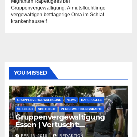
Migranten Rapefugees
bei
Gruppenvergewaltigung: Armutsflüchtlinge
vergewaltigen bettlägerige Oma im Schlaf
krankenhausreif
YOU MISSED
GRUPPENVERGEWALTIGUNG
NEWS
RAPEFUGEES
SEXJIHAD
SPOTLIGHT
VERGEWALTIGUNGSKARTE
Gruppenvergewaltigung
Essen | Vertuscht:
Lauenburger Gang ist ein
FEB 15, 2018
REDAKTION