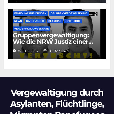
krankenhausreif
FAHNDUNGSMELDUNGEN
GRUPPENVERGEWALTIGUNG
NEWS
RAPEFUGEES
SEXJIHAD
SPOTLIGHT
VERGEWALTIGUNGSKARTE
Gruppenvergewaltigung:
Wie die NRW Justiz einer
Lokalzeitung verbietet diese
MAI 12, 2017
REDAKTION
Bilder zu veröffentlichen
Vergewaltigung durch
Asylanten, Flüchtlinge,