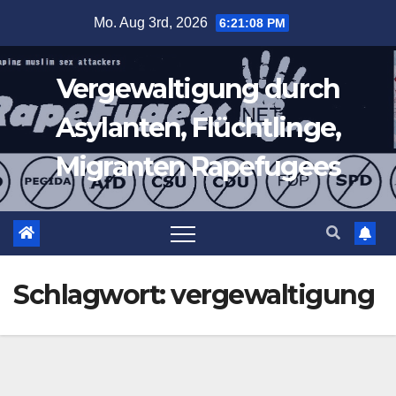
Zum
Mo. Aug 3rd, 2026
6:21:10 PM
Inhalt
springen
Vergewaltigung durch
Asylanten, Flüchtlinge,
Migranten Rapefugees
Schlagwort:
vergewaltigung