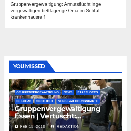
Gruppenvergewaltigung: Armutsflüchtlinge
vergewaltigen bettlägerige Oma im Schlaf
krankenhausreif
YOU MISSED
GRUPPENVERGEWALTIGUNG
NEWS
RAPEFUGEES
SEXJIHAD
SPOTLIGHT
VERGEWALTIGUNGSKARTE
Gruppenvergewaltigung
Essen | Vertuscht:
Lauenburger Gang ist ein
FEB 15, 2018
REDAKTION
großer Muslimclan