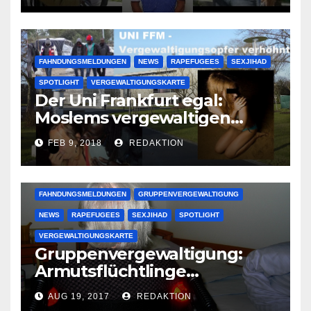
FAHNDUNGSMELDUNGEN
NEWS
RAPEFUGEES
SEXJIHAD
SPOTLIGHT
VERGEWALTIGUNGSKARTE
Der Uni Frankfurt egal:
Moslems vergewaltigen
deutsche Studentinnen auf
FEB 9, 2018
REDAKTION
Uni-Campus
FAHNDUNGSMELDUNGEN
GRUPPENVERGEWALTIGUNG
NEWS
RAPEFUGEES
SEXJIHAD
SPOTLIGHT
VERGEWALTIGUNGSKARTE
Gruppenvergewaltigung:
Armutsflüchtlinge
vergewaltigen bettlägerige
AUG 19, 2017
REDAKTION
Oma im Schlaf