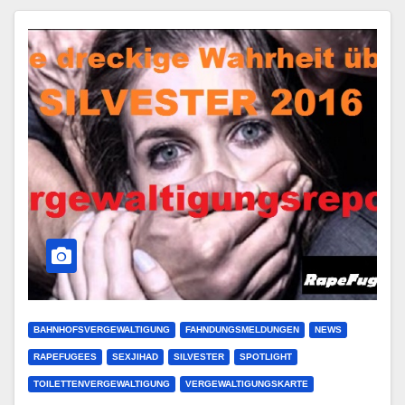
BAHNHOFSVERGEWALTIGUNG
FAHNDUNGSMELDUNGEN
NEWS
RAPEFUGEES
SEXJIHAD
SILVESTER
SPOTLIGHT
TOILETTENVERGEWALTIGUNG
VERGEWALTIGUNGSKARTE