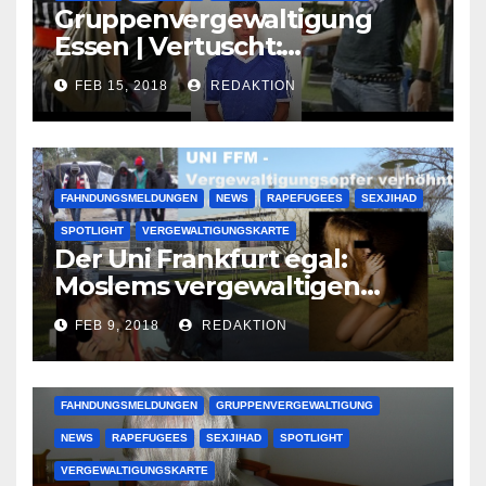
Gruppenvergewaltigung
Essen | Vertuscht:
Lauenburger Gang ist ein
FEB 15, 2018
REDAKTION
großer Muslimclan
FAHNDUNGSMELDUNGEN
NEWS
RAPEFUGEES
SEXJIHAD
SPOTLIGHT
VERGEWALTIGUNGSKARTE
Der Uni Frankfurt egal:
Moslems vergewaltigen
deutsche Studentinnen auf
FEB 9, 2018
REDAKTION
Uni-Campus
FAHNDUNGSMELDUNGEN
GRUPPENVERGEWALTIGUNG
NEWS
RAPEFUGEES
SEXJIHAD
SPOTLIGHT
VERGEWALTIGUNGSKARTE