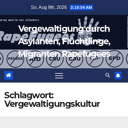
Zum
So. Aug 9th, 2026
3:19:55 AM
Inhalt
springen
Vergewaltigung durch
Asylanten, Flüchtlinge,
Migranten Rapefugees
Schlagwort:
Vergewaltigungskultur