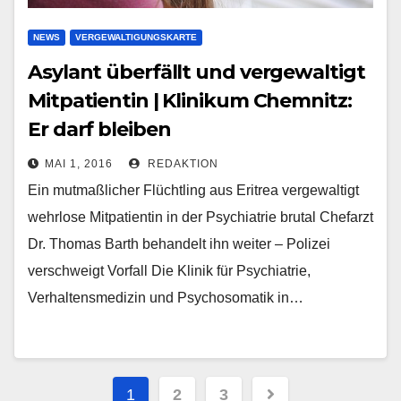
NEWS
VERGEWALTIGUNGSKARTE
Asylant überfällt und vergewaltigt
Mitpatientin | Klinikum Chemnitz:
Er darf bleiben
MAI 1, 2016
REDAKTION
Ein mutmaßlicher Flüchtling aus Eritrea vergewaltigt
wehrlose Mitpatientin in der Psychiatrie brutal Chefarzt
Dr. Thomas Barth behandelt ihn weiter – Polizei
verschweigt Vorfall Die Klinik für Psychiatrie,
Verhaltensmedizin und Psychosomatik in…
Beitragsnavigation
1
2
3