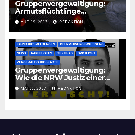
Gruppenvergewaltigung:
Armutsflüchtlinge
vergewaltigen bettlägerige
AUG 19, 2017
REDAKTION
Oma im Schlaf
krankenhausreif
FAHNDUNGSMELDUNGEN
GRUPPENVERGEWALTIGUNG
NEWS
RAPEFUGEES
SEXJIHAD
SPOTLIGHT
VERGEWALTIGUNGSKARTE
Gruppenvergewaltigung:
Wie die NRW Justiz einer
Lokalzeitung verbietet diese
MAI 12, 2017
REDAKTION
Bilder zu veröffentlichen