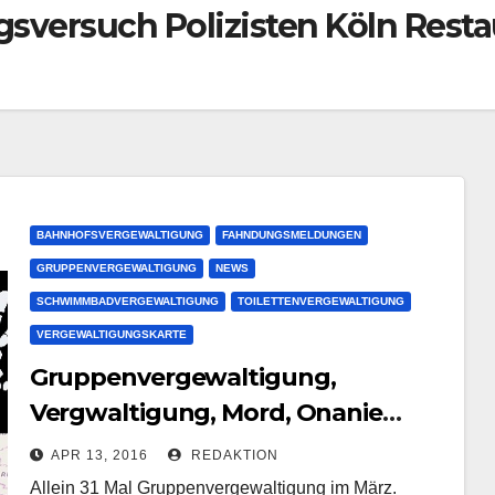
sversuch Polizisten Köln Resta
BAHNHOFSVERGEWALTIGUNG
FAHNDUNGSMELDUNGEN
GRUPPENVERGEWALTIGUNG
NEWS
SCHWIMMBADVERGEWALTIGUNG
TOILETTENVERGEWALTIGUNG
VERGEWALTIGUNGSKARTE
Gruppenvergewaltigung,
Vergwaltigung, Mord, Onanie
durch Asylanten | März dramatisch
APR 13, 2016
REDAKTION
Allein 31 Mal Gruppenvergewaltigung im März.