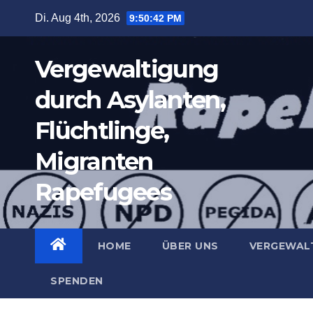
Zum
Di. Aug 4th, 2026
9:50:43 PM
Inhalt
springen
Vergewaltigung
durch Asylanten,
Flüchtlinge,
Migranten
Rapefugees
HOME
ÜBER UNS
VERGEWAL
SPENDEN