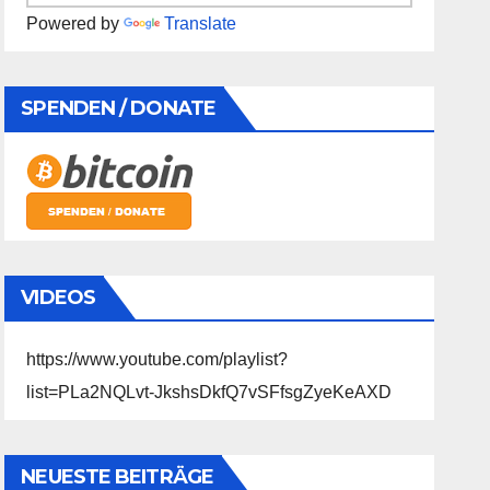
Powered by
Translate
SPENDEN / DONATE
VIDEOS
https://www.youtube.com/playlist?
list=PLa2NQLvt-JkshsDkfQ7vSFfsgZyeKeAXD
NEUESTE BEITRÄGE