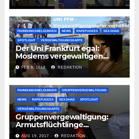
großer Muslimclan
FAHNDUNGSMELDUNGEN
NEWS
RAPEFUGEES
SEXJIHAD
SPOTLIGHT
VERGEWALTIGUNGSKARTE
Der Uni Frankfurt egal:
Moslems vergewaltigen
deutsche Studentinnen auf
FEB 9, 2018
REDAKTION
Uni-Campus
FAHNDUNGSMELDUNGEN
GRUPPENVERGEWALTIGUNG
NEWS
RAPEFUGEES
SEXJIHAD
SPOTLIGHT
VERGEWALTIGUNGSKARTE
Gruppenvergewaltigung:
Armutsflüchtlinge
vergewaltigen bettlägerige
AUG 19, 2017
REDAKTION