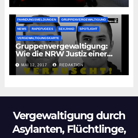
Oma im Schlaf
krankenhausreif
FAHNDUNGSMELDUNGEN
GRUPPENVERGEWALTIGUNG
NEWS
RAPEFUGEES
SEXJIHAD
SPOTLIGHT
VERGEWALTIGUNGSKARTE
Gruppenvergewaltigung:
Wie die NRW Justiz einer
Lokalzeitung verbietet diese
MAI 12, 2017
REDAKTION
Bilder zu veröffentlichen
Vergewaltigung durch
Asylanten, Flüchtlinge,