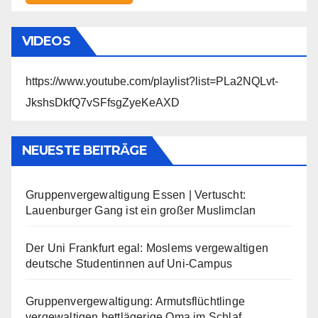
VIDEOS
https://www.youtube.com/playlist?list=PLa2NQLvt-
JkshsDkfQ7vSFfsgZyeKeAXD
NEUESTE BEITRÄGE
Gruppenvergewaltigung Essen | Vertuscht:
Lauenburger Gang ist ein großer Muslimclan
Der Uni Frankfurt egal: Moslems vergewaltigen
deutsche Studentinnen auf Uni-Campus
Gruppenvergewaltigung: Armutsflüchtlinge
vergewaltigen bettlägerige Oma im Schlaf