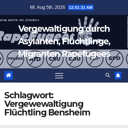
Zum
Mi. Aug 5th, 2026
12:51:31 AM
Inhalt
springen
Vergewaltigung durch
Asylanten, Flüchtlinge,
Migranten Rapefugees
Schlagwort:
Vergewewaltigung
Flüchtling Bensheim