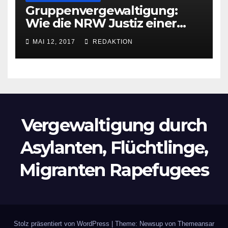
Gruppenvergewaltigung:
Wie die NRW Justiz einer
Lokalzeitung verbietet diese
MAI 12, 2017
REDAKTION
Bilder zu veröffentlichen
Vergewaltigung durch
Asylanten, Flüchtlinge,
Migranten Rapefugees
Stolz präsentiert von WordPress
|
Theme: Newsup von
Themeansar