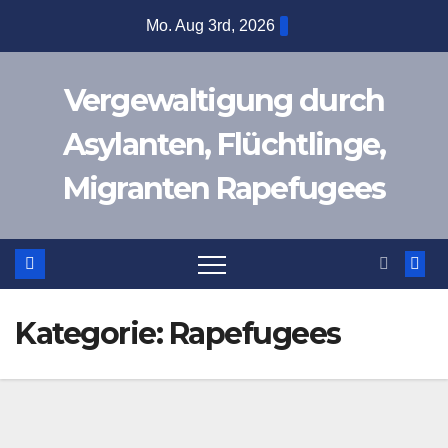
Zum
Mo. Aug 3rd, 2026
Inhalt
springen
Vergewaltigung durch
Asylanten, Flüchtlinge,
Migranten Rapefugees
Kategorie:
Rapefugees