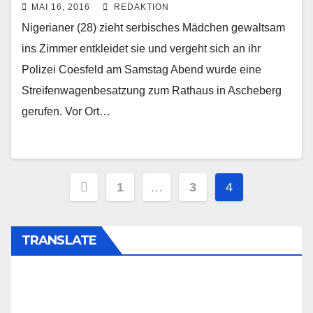
MAI 16, 2016
REDAKTION
Nigerianer (28) zieht serbisches Mädchen gewaltsam
ins Zimmer entkleidet sie und vergeht sich an ihr
Polizei Coesfeld am Samstag Abend wurde eine
Streifenwagenbesatzung zum Rathaus in Ascheberg
gerufen. Vor Ort…
Beitragsnavigation
1
…
3
4
TRANSLATE