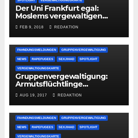
SPOTLIGHT
VERGEWALTIGUNGSKARTE
Der Uni Frankfurt egal:
Moslems vergewaltigen
deutsche Studentinnen auf
FEB 9, 2018
REDAKTION
Uni-Campus
FAHNDUNGSMELDUNGEN
GRUPPENVERGEWALTIGUNG
NEWS
RAPEFUGEES
SEXJIHAD
SPOTLIGHT
VERGEWALTIGUNGSKARTE
Gruppenvergewaltigung:
Armutsflüchtlinge
vergewaltigen bettlägerige
AUG 19, 2017
REDAKTION
Oma im Schlaf
krankenhausreif
FAHNDUNGSMELDUNGEN
GRUPPENVERGEWALTIGUNG
NEWS
RAPEFUGEES
SEXJIHAD
SPOTLIGHT
VERGEWALTIGUNGSKARTE