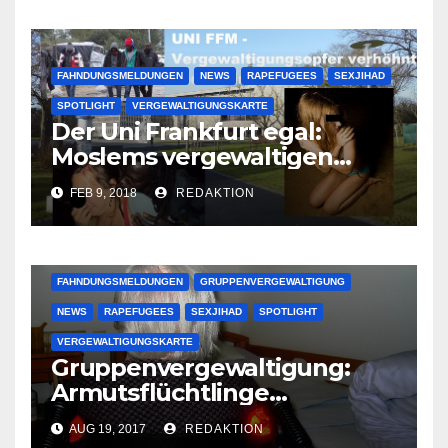
FAHNDUNGSMELDUNGEN
NEWS
RAPEFUGEES
SEXJIHAD
SPOTLIGHT
VERGEWALTIGUNGSKARTE
Der Uni Frankfurt egal:
Moslems vergewaltigen
deutsche Studentinnen auf
FEB 9, 2018
REDAKTION
Uni-Campus
FAHNDUNGSMELDUNGEN
GRUPPENVERGEWALTIGUNG
NEWS
RAPEFUGEES
SEXJIHAD
SPOTLIGHT
VERGEWALTIGUNGSKARTE
Gruppenvergewaltigung:
Armutsflüchtlinge
vergewaltigen bettlägerige
AUG 19, 2017
REDAKTION
Oma im Schlaf