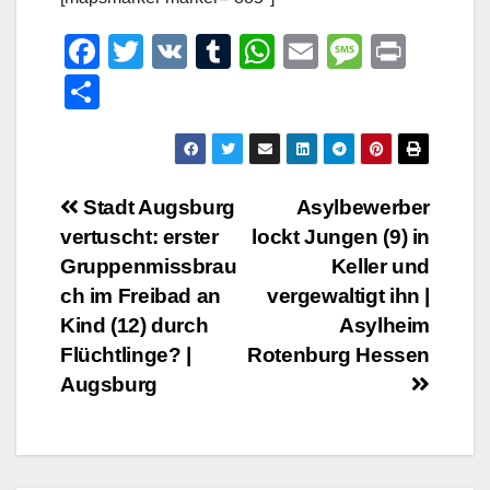
F
T
V
T
W
E
M
Pr
a
wi
K
u
h
m
e
in
T
c
tt
m
at
ail
ss
t
eil
e
er
bl
s
a
e
b
r
A
g
n
Beitrags-
Stadt Augsburg
Asylbewerber
o
p
e
vertuscht: erster
lockt Jungen (9) in
Navigation
o
p
Gruppenmissbrau
Keller und
k
ch im Freibad an
vergewaltigt ihn |
Kind (12) durch
Asylheim
Flüchtlinge? |
Rotenburg Hessen
Augsburg