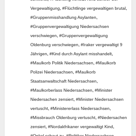
,
,
Vergewaltigung
#Flüchtlinge vergewaltigen brutal
,
#Gruppenmisshandlung Asylanten
#Gruppenvergewaltigung Niedersachsen
,
verschwiegen
#Gruppenvergewaltigung
,
Oldenburg verschwiegen
#Iraker vergewaltigt 9
,
,
Jährigen
#Kind durch Asylant misshandelt
,
#Maulkorb Politik Niedersachsen
#Maulkorb
,
Polizei Niedersachsen
#Maulkorb
,
Staatsanwaltschaft Niedersachsen
,
#Maulkorberlass Niedersachsen
#Minister
,
Niedersachen zensiert
#Minister Niedersachsen
,
,
vertuscht
#Ministererlass Niedersachsen
,
#Missbrauch Oldenburg vertuscht
#Niedersachen
,
,
zensiert
#Nordakfrikaner vergewaltigt Kind
,
#Onkel schaut zu
#Politiker Niedersachsen