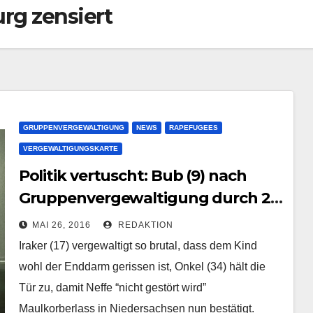
rg zensiert
GRUPPENVERGEWALTIGUNG
NEWS
RAPEFUGEES
VERGEWALTIGUNGSKARTE
Politik vertuscht: Bub (9) nach
Gruppenvergewaltigung durch 2
Asylanten schwerverletzt |
MAI 26, 2016
REDAKTION
Asylheim Oldenburg
Iraker (17) vergewaltigt so brutal, dass dem Kind
wohl der Enddarm gerissen ist, Onkel (34) hält die
Tür zu, damit Neffe “nicht gestört wird”
Maulkorberlass in Niedersachsen nun bestätigt.