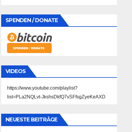
SPENDEN / DONATE
VIDEOS
https://www.youtube.com/playlist?
list=PLa2NQLvt-JkshsDkfQ7vSFfsgZyeKeAXD
NEUESTE BEITRÄGE