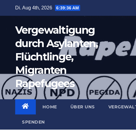
Zum
Di. Aug 4th, 2026
6:39:37 AM
Inhalt
springen
Vergewaltigung
durch Asylanten,
Flüchtlinge,
Migranten
Rapefugees
HOME
ÜBER UNS
VERGEWAL
SPENDEN