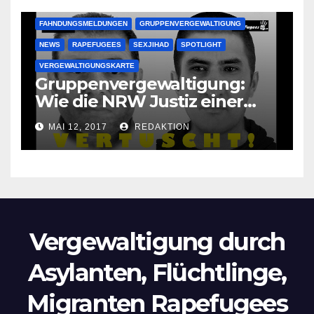
FAHNDUNGSMELDUNGEN
GRUPPENVERGEWALTIGUNG
NEWS
RAPEFUGEES
SEXJIHAD
SPOTLIGHT
VERGEWALTIGUNGSKARTE
Gruppenvergewaltigung:
Wie die NRW Justiz einer
Lokalzeitung verbietet diese
MAI 12, 2017
REDAKTION
Bilder zu veröffentlichen
Vergewaltigung durch
Asylanten, Flüchtlinge,
Migranten Rapefugees