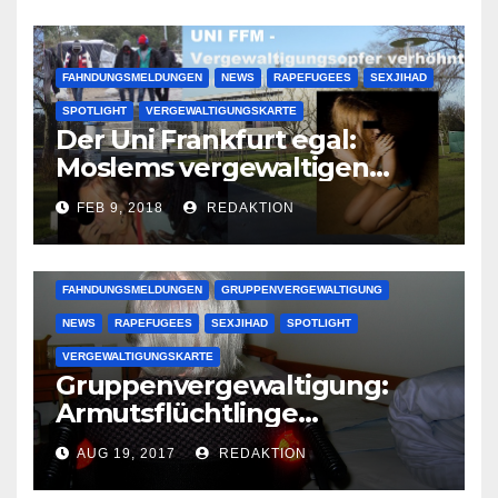
FAHNDUNGSMELDUNGEN
NEWS
RAPEFUGEES
SEXJIHAD
SPOTLIGHT
VERGEWALTIGUNGSKARTE
Der Uni Frankfurt egal:
Moslems vergewaltigen
deutsche Studentinnen auf
FEB 9, 2018
REDAKTION
Uni-Campus
FAHNDUNGSMELDUNGEN
GRUPPENVERGEWALTIGUNG
NEWS
RAPEFUGEES
SEXJIHAD
SPOTLIGHT
VERGEWALTIGUNGSKARTE
Gruppenvergewaltigung:
Armutsflüchtlinge
vergewaltigen bettlägerige
AUG 19, 2017
REDAKTION
Oma im Schlaf
krankenhausreif