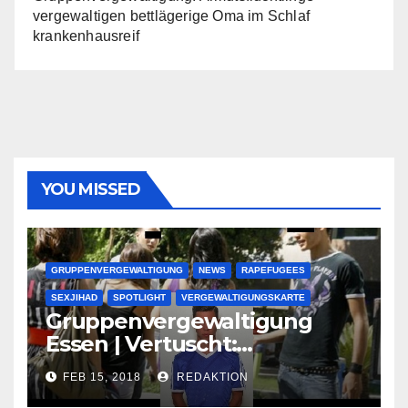
vergewaltigen bettlägerige Oma im Schlaf
krankenhausreif
YOU MISSED
GRUPPENVERGEWALTIGUNG
NEWS
RAPEFUGEES
SEXJIHAD
SPOTLIGHT
VERGEWALTIGUNGSKARTE
Gruppenvergewaltigung
Essen | Vertuscht:
Lauenburger Gang ist ein
FEB 15, 2018
REDAKTION
großer Muslimclan