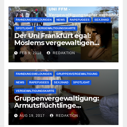
FAHNDUNGSMELDUNGEN
NEWS
RAPEFUGEES
SEXJIHAD
SPOTLIGHT
VERGEWALTIGUNGSKARTE
Der Uni Frankfurt egal:
Moslems vergewaltigen
deutsche Studentinnen auf
FEB 9, 2018
REDAKTION
Uni-Campus
FAHNDUNGSMELDUNGEN
GRUPPENVERGEWALTIGUNG
NEWS
RAPEFUGEES
SEXJIHAD
SPOTLIGHT
VERGEWALTIGUNGSKARTE
Gruppenvergewaltigung:
Armutsflüchtlinge
vergewaltigen bettlägerige
AUG 19, 2017
REDAKTION
Oma im Schlaf
krankenhausreif