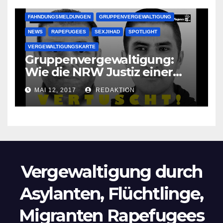
FAHNDUNGSMELDUNGEN
GRUPPENVERGEWALTIGUNG
NEWS
RAPEFUGEES
SEXJIHAD
SPOTLIGHT
VERGEWALTIGUNGSKARTE
Gruppenvergewaltigung:
Wie die NRW Justiz einer
Lokalzeitung verbietet diese
MAI 12, 2017
REDAKTION
Bilder zu veröffentlichen
Vergewaltigung durch
Asylanten, Flüchtlinge,
Migranten Rapefugees