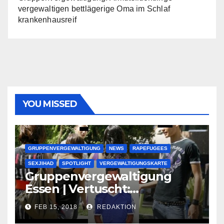
vergewaltigen bettlägerige Oma im Schlaf
krankenhausreif
YOU MISSED
GRUPPENVERGEWALTIGUNG
NEWS
RAPEFUGEES
SEXJIHAD
SPOTLIGHT
VERGEWALTIGUNGSKARTE
Gruppenvergewaltigung
Essen | Vertuscht:
Lauenburger Gang ist ein
FEB 15, 2018
REDAKTION
großer Muslimclan