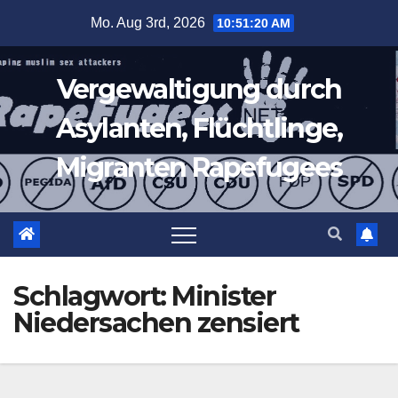
Zum
Mo. Aug 3rd, 2026
10:51:20 AM
Inhalt
springen
Vergewaltigung durch
Asylanten, Flüchtlinge,
Migranten Rapefugees
Schlagwort:
Minister
Niedersachen zensiert