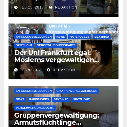
Lauenburger Gang ist ein
FEB 15, 2018
REDAKTION
großer Muslimclan
FAHNDUNGSMELDUNGEN
NEWS
RAPEFUGEES
SEXJIHAD
SPOTLIGHT
VERGEWALTIGUNGSKARTE
Der Uni Frankfurt egal:
Moslems vergewaltigen
deutsche Studentinnen auf
FEB 9, 2018
REDAKTION
Uni-Campus
FAHNDUNGSMELDUNGEN
GRUPPENVERGEWALTIGUNG
NEWS
RAPEFUGEES
SEXJIHAD
SPOTLIGHT
VERGEWALTIGUNGSKARTE
Gruppenvergewaltigung:
Armutsflüchtlinge