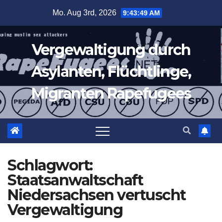
Zum
Mo. Aug 3rd, 2026
9:43:50 AM
Inhalt
springen
Vergewaltigung durch
Asylanten, Flüchtlinge,
Migranten Rapefugees
Schlagwort:
Staatsanwaltschaft
Niedersachsen vertuscht
Vergewaltigung