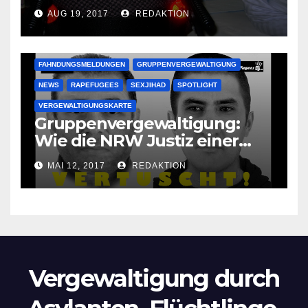
vergewaltigen bettlägerige
AUG 19, 2017
REDAKTION
Oma im Schlaf
krankenhausreif
FAHNDUNGSMELDUNGEN
GRUPPENVERGEWALTIGUNG
NEWS
RAPEFUGEES
SEXJIHAD
SPOTLIGHT
VERGEWALTIGUNGSKARTE
Gruppenvergewaltigung:
Wie die NRW Justiz einer
Lokalzeitung verbietet diese
MAI 12, 2017
REDAKTION
Bilder zu veröffentlichen
Vergewaltigung durch