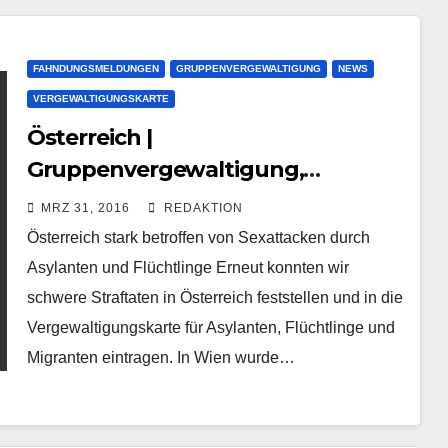
FAHNDUNGSMELDUNGEN
GRUPPENVERGEWALTIGUNG
NEWS
VERGEWALTIGUNGSKARTE
Österreich |
Gruppenvergewaltigung,
Serienvergewaltigung, Mord,
MRZ 31, 2016
REDAKTION
Onanie durch Asylanten stark
Österreich stark betroffen von Sexattacken durch
betroffen
Asylanten und Flüchtlinge Erneut konnten wir
schwere Straftaten in Österreich feststellen und in die
Vergewaltigungskarte für Asylanten, Flüchtlinge und
Migranten eintragen. In Wien wurde…