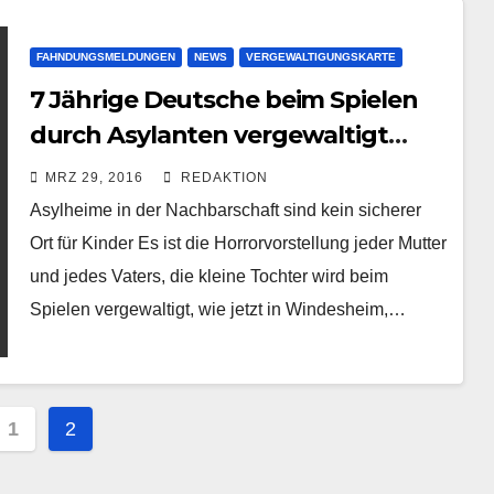
FAHNDUNGSMELDUNGEN
NEWS
VERGEWALTIGUNGSKARTE
7 Jährige Deutsche beim Spielen
durch Asylanten vergewaltigt
(missbraucht) | Tatort Asylheim
MRZ 29, 2016
REDAKTION
Windesheim
Asylheime in der Nachbarschaft sind kein sicherer
Ort für Kinder Es ist die Horrorvorstellung jeder Mutter
und jedes Vaters, die kleine Tochter wird beim
Spielen vergewaltigt, wie jetzt in Windesheim,…
ragsnavigation
1
2