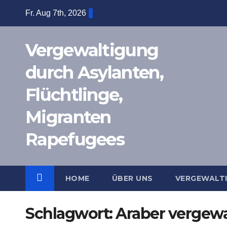
Zum
Fr. Aug 7th, 2026
Inhalt
springen
Vergewaltigung
durch Asylanten,
Flüchtlinge,
Migranten
Rapefugees
HOME
ÜBER UNS
VERGEWALT
Schlagwort:
Araber vergew