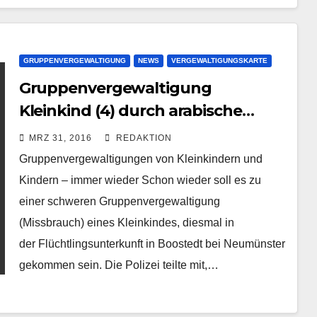
GRUPPENVERGEWALTIGUNG
NEWS
VERGEWALTIGUNGSKARTE
Gruppenvergewaltigung
Kleinkind (4) durch arabische
Asylanten in Erstaufnahme
MRZ 31, 2016
REDAKTION
Boostedt | 8 Jähriger musste
Gruppenvergewaltigungen von Kleinkindern und
zusehen
Kindern – immer wieder Schon wieder soll es zu
einer schweren Gruppenvergewaltigung
(Missbrauch) eines Kleinkindes, diesmal in
der Flüchtlingsunterkunft in Boostedt bei Neumünster
gekommen sein. Die Polizei teilte mit,…