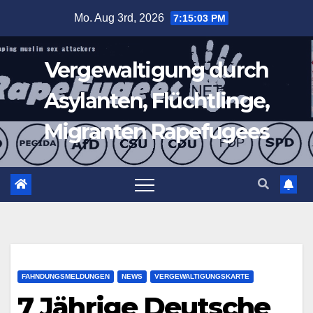
Zum
Mo. Aug 3rd, 2026
7:15:04 PM
Inhalt
springen
Vergewaltigung durch
Asylanten, Flüchtlinge,
Migranten Rapefugees
FAHNDUNGSMELDUNGEN
NEWS
VERGEWALTIGUNGSKARTE
7 Jährige Deutsche