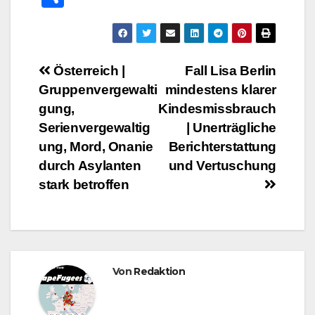
c
tt
m
at
ail
ss
t
eil
e
er
bl
s
a
e
b
r
A
g
n
Beitrags-
Österreich |
Fall Lisa Berlin
o
p
e
Gruppenvergewalti
mindestens klarer
Navigation
o
p
gung,
Kindesmissbrauch
k
Serienvergewaltig
| Unerträgliche
ung, Mord, Onanie
Berichterstattung
durch Asylanten
und Vertuschung
stark betroffen
Von
Redaktion