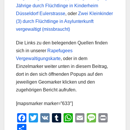
Jährige durch Flüchtlinge in Kinderheim
Düsseldorf Eulerstrasse
, oder
Zwei Kleinkinder
(3) durch Flüchtlinge in Asylunterkunft
vergewaltigt (missbraucht)
Die Links zu den belegenden Quellen finden
sich in unserer
Rapefugees
Vergewaltigungskarte
, oder in dem
Einzelmarker weiter unten in diesem Beitrag,
dort in den sich öffnenden Popups auf den
jeweiligen Geomarker klicken und den
zugehörigen Bericht aufrufen.
[mapsmarker marker=”633″]
F
T
V
T
W
E
M
Pr
a
wi
K
u
h
m
e
in
T