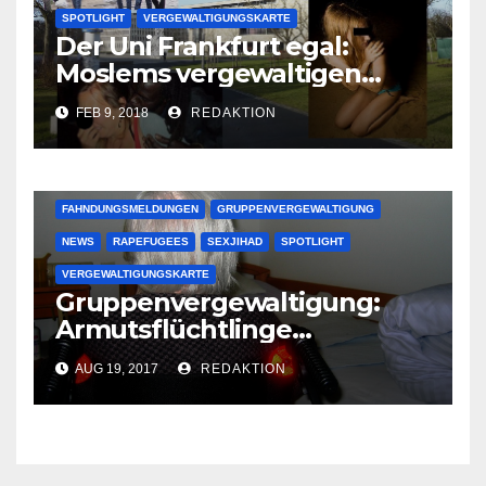
SPOTLIGHT
VERGEWALTIGUNGSKARTE
Der Uni Frankfurt egal:
Moslems vergewaltigen
deutsche Studentinnen auf
FEB 9, 2018
REDAKTION
Uni-Campus
FAHNDUNGSMELDUNGEN
GRUPPENVERGEWALTIGUNG
NEWS
RAPEFUGEES
SEXJIHAD
SPOTLIGHT
VERGEWALTIGUNGSKARTE
Gruppenvergewaltigung:
Armutsflüchtlinge
vergewaltigen bettlägerige
AUG 19, 2017
REDAKTION
Oma im Schlaf
krankenhausreif