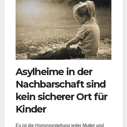
e
er
bl
s
a
e
b
r
A
g
n
o
p
e
o
p
k
Asylheime in der
Nachbarschaft sind
kein sicherer Ort für
Kinder
Es ist die Horrorvorstellung jeder Mutter und