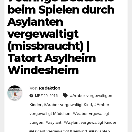
beim Spielen durch
Asylanten
vergewaltigt
(missbraucht) |
Tatort Asylheim
Windesheim
Von
Redaktion
#Araber vergewaltigen
MRZ 29, 2016
,
,
Kinder
#Araber vergewaltigt Kind
#Araber
,
vergewaltigt Mädchen
#Araber vrgewaltigt
,
,
,
Jungen
#asylant
#Asylant vergewaltigt Kinder
,
#Asylant vergewaltigt Kleinkind
#Asylanten