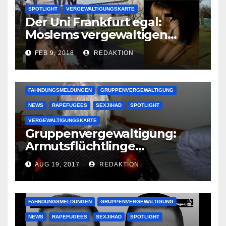
SPOTLIGHT
VERGEWALTIGUNGSKARTE
Der Uni Frankfurt egal:
Moslems vergewaltigen
deutsche Studentinnen auf
FEB 9, 2018
REDAKTION
Uni-Campus
FAHNDUNGSMELDUNGEN
GRUPPENVERGEWALTIGUNG
NEWS
RAPEFUGEES
SEXJIHAD
SPOTLIGHT
VERGEWALTIGUNGSKARTE
Gruppenvergewaltigung:
Armutsflüchtlinge
vergewaltigen bettlägerige
AUG 19, 2017
REDAKTION
Oma im Schlaf
krankenhausreif
FAHNDUNGSMELDUNGEN
GRUPPENVERGEWALTIGUNG
NEWS
RAPEFUGEES
SEXJIHAD
SPOTLIGHT