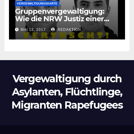
VERGEWALTIGUNGSKARTE
Gruppenvergewaltigung:
Wie die NRW Justiz einer
Lokalzeitung verbietet diese
MAI 12, 2017
REDAKTION
Bilder zu veröffentlichen
Vergewaltigung durch
Asylanten, Flüchtlinge,
Migranten Rapefugees