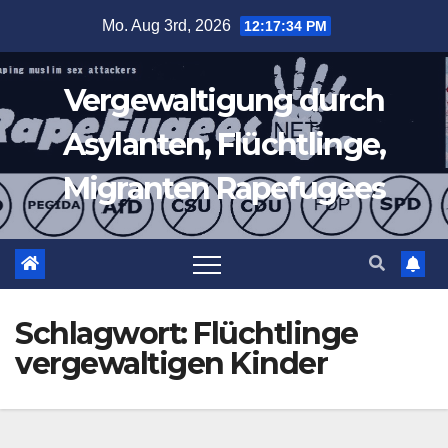
Zum
Mo. Aug 3rd, 2026
12:17:36 PM
Inhalt
springen
Vergewaltigung durch
Asylanten, Flüchtlinge,
Migranten Rapefugees
Schlagwort:
Flüchtlinge
vergewaltigen Kinder