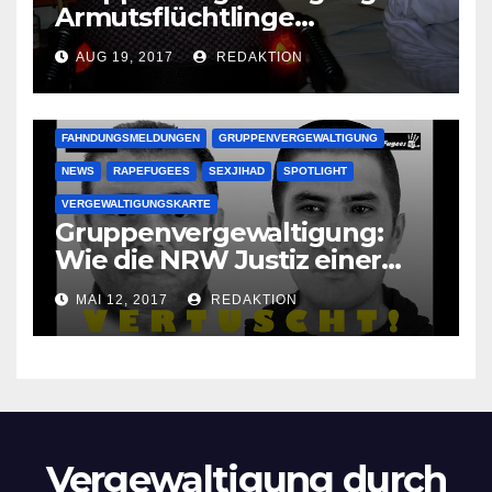
Armutsflüchtlinge
vergewaltigen bettlägerige
AUG 19, 2017
REDAKTION
Oma im Schlaf
krankenhausreif
FAHNDUNGSMELDUNGEN
GRUPPENVERGEWALTIGUNG
NEWS
RAPEFUGEES
SEXJIHAD
SPOTLIGHT
VERGEWALTIGUNGSKARTE
Gruppenvergewaltigung:
Wie die NRW Justiz einer
Lokalzeitung verbietet diese
MAI 12, 2017
REDAKTION
Bilder zu veröffentlichen
Vergewaltigung durch