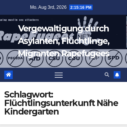
Zum
Mo. Aug 3rd, 2026
2:15:17 PM
Inhalt
springen
Vergewaltigung durch
Asylanten, Flüchtlinge,
Migranten Rapefugees
Schlagwort:
Flüchtlingsunterkunft Nähe
Kindergarten