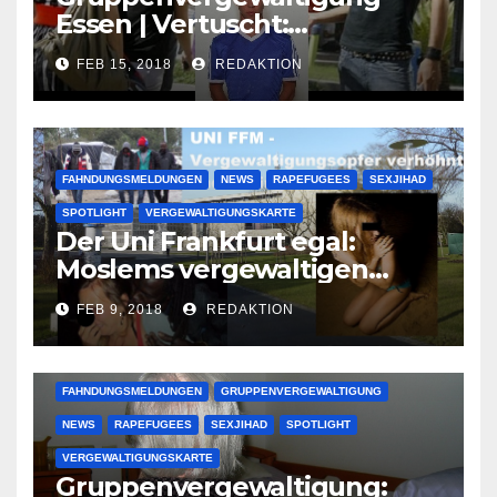
Essen | Vertuscht:
Lauenburger Gang ist ein
FEB 15, 2018
REDAKTION
großer Muslimclan
FAHNDUNGSMELDUNGEN
NEWS
RAPEFUGEES
SEXJIHAD
SPOTLIGHT
VERGEWALTIGUNGSKARTE
Der Uni Frankfurt egal:
Moslems vergewaltigen
deutsche Studentinnen auf
FEB 9, 2018
REDAKTION
Uni-Campus
FAHNDUNGSMELDUNGEN
GRUPPENVERGEWALTIGUNG
NEWS
RAPEFUGEES
SEXJIHAD
SPOTLIGHT
VERGEWALTIGUNGSKARTE
Gruppenvergewaltigung: